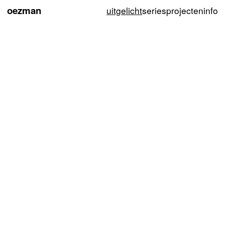
oezman
uitgelicht
series
projecten
info